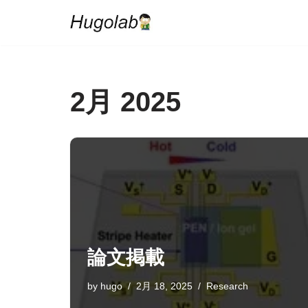
コ
ン
テ
2月 2025
ン
ツ
へ
ス
キ
ッ
プ
論文掲載
by
hugo
2月 18, 2025
Research