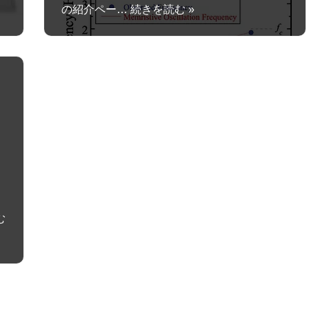
の紹介ペー…
続きを読む »
む