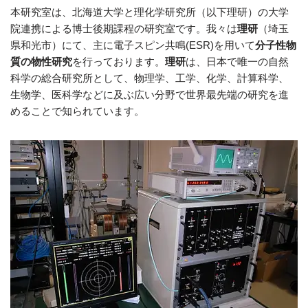
本研究室は、北海道大学と理化学研究所（以下理研）の大学
院連携による博士後期課程の研究室です。我々は
理研
（埼玉
県和光市）にて、主に電子スピン共鳴(ESR)を用いて
分子性物
質の物性研究
を行っております。
理研
は、日本で唯一の自然
科学の総合研究所として、物理学、工学、化学、計算科学、
生物学、医科学などに及ぶ広い分野で世界最先端の研究を進
めることで知られています。