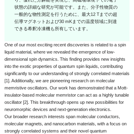
状態の詳細な研究が可能です。また、分子性物質の
一般的な物性測定を行うために、最大12 Tまでの超
伝導マグネットおよび30 mKまでの温度領域に到達
できる希釈冷凍機も所有しています。
One of our most exciting recent discoveries is related to a spin
liquid material, where we revealed the emergence of low-
dimensional spin dynamics. This finding provides new insights
into the exotic properties of quantum spin liquids, contributing
significantly to our understanding of strongly correlated materials
[1]. Additionally, we are pioneering research on molecular
memristive oscillators. Our work has demonstrated that a Mott-
insulator-based molecular memristor can act as a highly tunable
oscillator [2]. This breakthrough opens up new possibilities for
neuromorphic devices and next-generation electronics.
Our broader research interests span molecular conductors,
molecular magnets, and nanocarbon materials, with a focus on
strongly correlated systems and their novel quantum