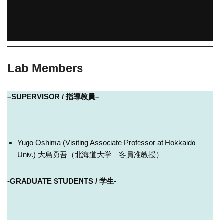
Lab Members
–
SUPERVISOR /
指導
教員
–
Yugo Oshima (Visiting Associate Professor at Hokkaido
Univ.) 大島勇吾（北海道大学 客員准教授）
-GRADUATE STUDENTS / 学生-