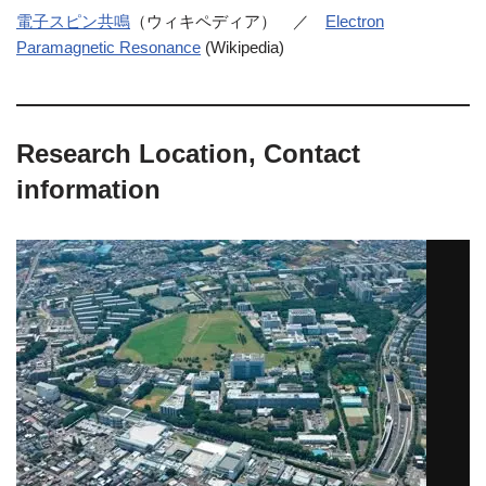
電子スピン共鳴
（ウィキペディア） ／
Electron
Paramagnetic Resonance
(Wikipedia)
Research Location, Contact
information