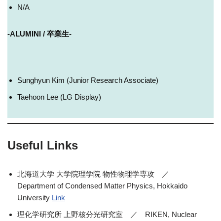
N/A
-ALUMINI /
卒業生-
Sunghyun Kim (Junior Research Associate)
Taehoon Lee (LG Display)
Useful Links
北海道大学 大学院理学院 物性物理学専攻 ／
Department of Condensed Matter Physics, Hokkaido
University
Link
理化学研究所 上野核分光研究室 ／ RIKEN, Nuclear