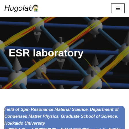
コ
ン
テ
ン
ツ
ESR laboratory
へ
ス
キ
ッ
プ
Field of Spin Resonance Material Science, Department of
Condensed Matter Physics, Graduate School of Science,
Hokkaido University