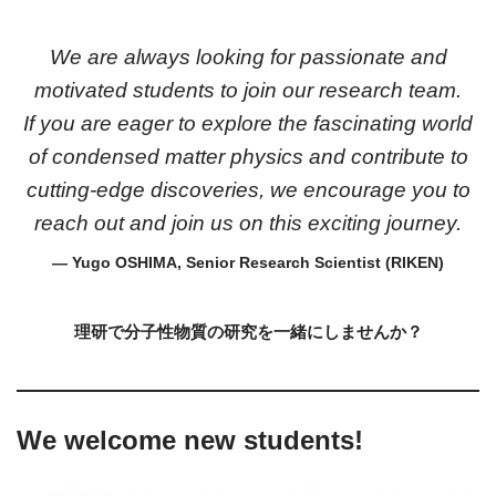
We are always looking for passionate and
motivated students to join our research team.
If you are eager to explore the fascinating world
of condensed matter physics and contribute to
cutting-edge discoveries, we encourage you to
reach out and join us on this exciting journey.
— Yugo OSHIMA, Senior Research Scientist (RIKEN)
理研で分子性物質の研究を一緒にしませんか？
We welcome new students!