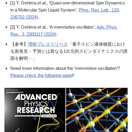
[1] Y. Oshima
et al.
, ‘Quasi-one-dimensional Spin Dynamics
in a Molecular Spin Liquid System’,
Phys. Rev. Lett., 133,
236702 (2024)
.
[2] Y. Oshima
et al.
, ‘A memristive oscillator’,
Adv. Phys.
Res., 3, 2300117 (2024)
.
【参考】
理研プレスリリース
「量子スピン液体物質におけ
る新発見－予測とは異なる1次元的スピンダイナミクスの誘
因を解明－」
Need more information about the ‘memristive oscillation’?
Please check the following page
!!