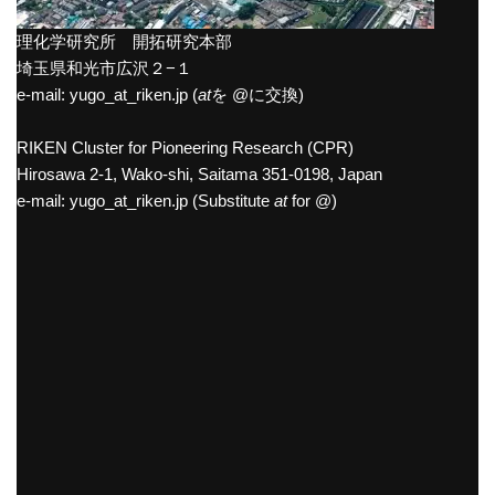
理化学研究所 開拓研究本部
埼玉県和光市広沢２−１
e-mail: yugo_at_riken.jp (
at
を @に交換)
RIKEN Cluster for Pioneering Research (CPR)
Hirosawa 2-1, Wako-shi, Saitama 351-0198, Japan
e-mail: yugo_at_riken.jp (Substitute
at
for @)