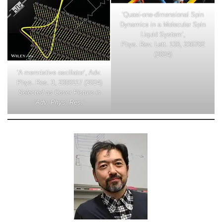
‘Quasi-one-dimensional Spin
Dynamics in a Molecular Spin
Liquid System’,
Phys. Rev. Lett. 133, 236702
(2024)
‘A memristive oscillator’, Adv.
Phys. Res.
3
, 2300117 (2024)
Selected as Cover Picture in
‘Adv. Phys. Res.’