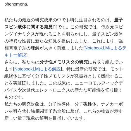
phenomena.
私たちの最近の研究成果の中でも特に注目されるのは、
量子
スピン液体に関する発見
[1]です。この研究では、低次元スピ
ンダイナミクスが現れることを明らかにし、量子スピン液体
の特異な性質に新たな知見を提供しました。これにより、強
相関電子系の理解が大きく前進しました[
NotebookLMによるテ
キトー解説
]。
さらに、私たちは
分子性メモリスタの研究
にも取り組んでい
ます[
NotebookLMによる解説
]。特に最新の研究では、モット
絶縁体に基づく分子性メモリスタが発振器として機能するこ
とを実証[2]しました。この成果は、ニューロモルフィックデ
バイスや次世代エレクトロニクスの新たな可能性を切り開く
ものです。
私たちの研究対象は、分子性導体、分子磁性体、ナノカーボ
ン材料を含む強相関電子系全般に及び、これらの物質が示す
新しい量子現象の解明を目指しています。