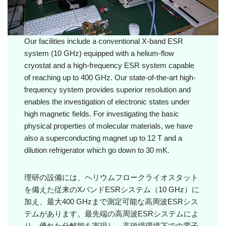
Our facilities include a conventional X-band ESR
system (10 GHz) equipped with a helium-flow
cryostat and a high-frequency ESR system capable
of reaching up to 400 GHz. Our state-of-the-art high-
frequency system provides superior resolution and
enables the investigation of electronic states under
high magnetic fields. For investigating the basic
physical properties of molecular materials, we have
also a superconducting magnet up to 12 T and a
dilution refrigerator which go down to 30 mK.
理研の設備には、ヘリウムフロークライオスタット
を備えた従来のXバンドESRシステム（10 GHz）に
加え、最大400 GHzまで測定可能な高周波ESRシス
テムがあります。最先端の高周波ESRシステムによ
り、優れた分解能を実現し、高磁場環境下での電子