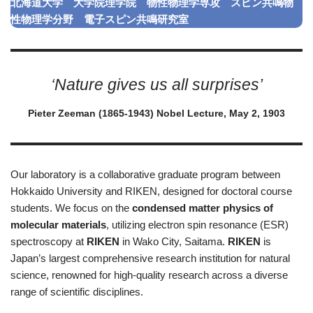
北海道大学 大学院理学院 物性物理学専攻 スピン共鳴物
性物理学分野 電子スピン共鳴研究室
‘Nature gives us all surprises’
Pieter Zeeman (1865-1943) Nobel Lecture, May 2, 1903
Our laboratory is a collaborative graduate program between
Hokkaido University and RIKEN, designed for doctoral course
students. We focus on the
condensed matter physics of
molecular materials
, utilizing electron spin resonance (ESR)
spectroscopy at
RIKEN
in Wako City, Saitama.
RIKEN
is
Japan’s largest comprehensive research institution for natural
science, renowned for high-quality research across a diverse
range of scientific disciplines.